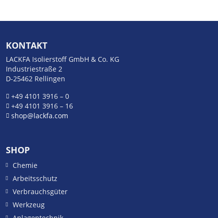
Produktseite
gewäh
gewählt
werd
werden
KONTAKT
LACKFA Isolierstoff GmbH & Co. KG
Industriestraße 2
D-25462 Rellingen
+49 4101 3916 – 0
+49 4101 3916 – 16
shop@lackfa.com
SHOP
Chemie
Arbeitsschutz
Verbrauchsgüter
Werkzeug
Anlagentechnik