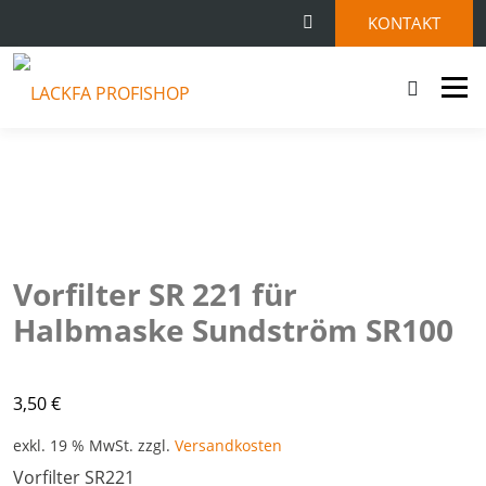
KONTAKT
Menü
STARTSEITE
SHOP
KONTAKT
0 ARTIKEL
Vorfilter SR 221 für
Halbmaske Sundström SR100
3,50
€
exkl. 19 % MwSt.
zzgl.
Versandkosten
Vorfilter SR221