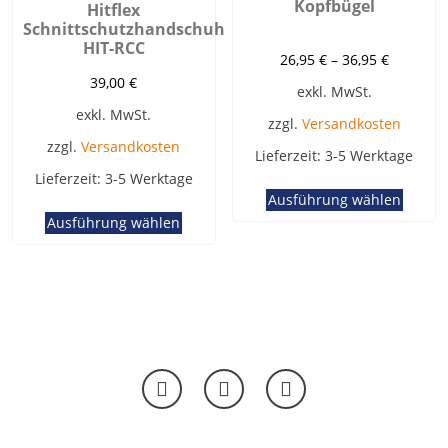
Kopfbügel
Hitflex
Schnittschutzhandschuh
HIT-RCC
26,95
€
–
36,95
€
39,00
€
exkl. MwSt.
exkl. MwSt.
zzgl.
Versandkosten
zzgl.
Versandkosten
Lieferzeit:
3-5 Werktage
Lieferzeit:
3-5 Werktage
Diese
Ausführung wählen
Dieses
Produ
Ausführung wählen
Produkt
weist
weist
mehr
mehrere
Varia
Varianten
auf.
auf.
Die
Die
Optio
Optionen
könn
können
auf
auf
der
der
Produ