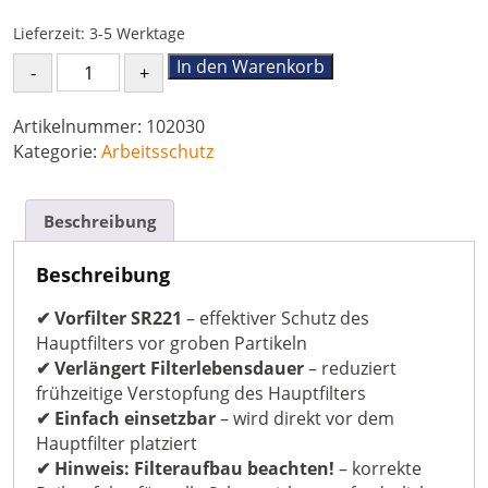
Lieferzeit:
3-5 Werktage
Vorfilter
In den Warenkorb
SR
221
Artikelnummer:
102030
für
Kategorie:
Arbeitsschutz
Halbmaske
Sundström
SR100
Beschreibung
Menge
Beschreibung
✔ Vorfilter SR221
– effektiver Schutz des
Hauptfilters vor groben Partikeln
✔ Verlängert Filterlebensdauer
– reduziert
frühzeitige Verstopfung des Hauptfilters
✔ Einfach einsetzbar
– wird direkt vor dem
Hauptfilter platziert
✔ Hinweis: Filteraufbau beachten!
– korrekte