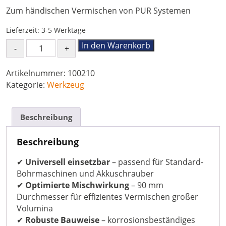
Zum händischen Vermischen von PUR Systemen
Lieferzeit:
3-5 Werktage
Reibrührer
In den Warenkorb
(90
mm)
Artikelnummer:
100210
Menge
Kategorie:
Werkzeug
Beschreibung
Beschreibung
✔
Universell einsetzbar
– passend für Standard-
Bohrmaschinen und Akkuschrauber
✔
Optimierte Mischwirkung
– 90 mm
Durchmesser für effizientes Vermischen großer
Volumina
✔
Robuste Bauweise
– korrosionsbeständiges