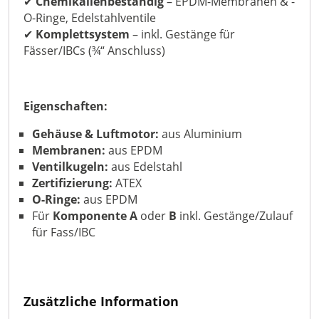
✔
Chemikalienbeständig
– EPDM-Membranen & -
O-Ringe, Edelstahlventile
✔
Komplettsystem
– inkl. Gestänge für
Fässer/IBCs (¾“ Anschluss)
Eigenschaften:
Gehäuse & Luftmotor:
aus Aluminium
Membranen:
aus EPDM
Ventilkugeln:
aus Edelstahl
Zertifizierung:
ATEX
O-Ringe:
aus EPDM
Für
Komponente A
oder
B
inkl. Gestänge/Zulauf
für Fass/IBC
Zusätzliche Information