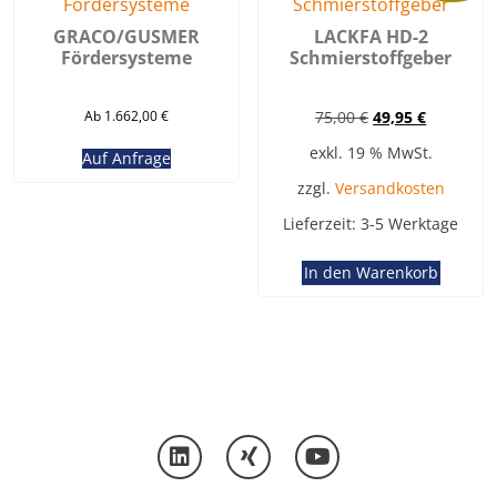
GRACO/GUSMER
LACKFA HD-2
Fördersysteme
Schmierstoffgeber
Ursprünglicher
Aktueller
Ab 1.662,00 €
75,00
€
49,95
€
Preis
Preis
exkl. 19 % MwSt.
Auf Anfrage
war:
ist:
75,00 €
49,95 €.
zzgl.
Versandkosten
Lieferzeit:
3-5 Werktage
In den Warenkorb