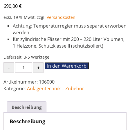
690,00
€
exkl. 19 % MwSt.
zzgl.
Versandkosten
Achtung: Temperaturregler muss separat erworben
werden
für zylindrische Fässer mit 200 – 220 Liter Volumen,
1 Heizzone, Schutzklasse II (schutzisoliert)
Lieferzeit:
3-5 Werktage
Fassheizer
In den Warenkorb
für
200L
Artikelnummer:
106000
Fässer
Kategorie:
Anlagentechnik – Zubehör
Menge
Beschreibung
Beschreibung