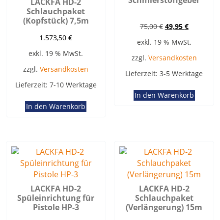
LACKFA HD-2
Schlauchpaket
(Kopfstück) 7,5m
Ursprünglicher
Aktueller
75,00
€
49,95
€
Preis
Preis
1.573,50
€
exkl. 19 % MwSt.
war:
ist:
exkl. 19 % MwSt.
75,00 €
49,95 €.
zzgl.
Versandkosten
zzgl.
Versandkosten
Lieferzeit:
3-5 Werktage
Lieferzeit:
7-10 Werktage
In den Warenkorb
In den Warenkorb
LACKFA HD-2
LACKFA HD-2
Spüleinrichtung für
Schlauchpaket
Pistole HP-3
(Verlängerung) 15m