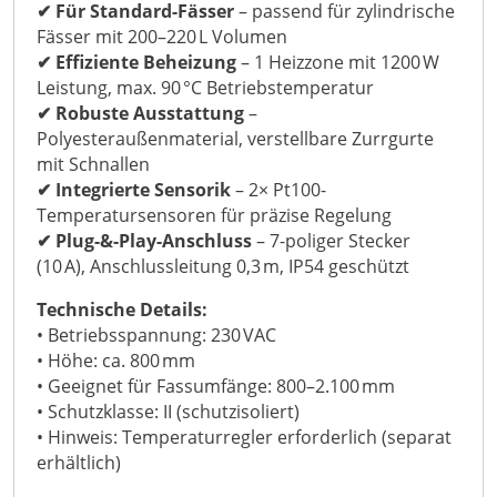
✔ Für Standard-Fässer
– passend für zylindrische
Fässer mit 200–220 L Volumen
✔ Effiziente Beheizung
– 1 Heizzone mit 1200 W
Leistung, max. 90 °C Betriebstemperatur
✔ Robuste Ausstattung
–
Polyesteraußenmaterial, verstellbare Zurrgurte
mit Schnallen
✔ Integrierte Sensorik
– 2× Pt100-
Temperatursensoren für präzise Regelung
✔ Plug-&-Play-Anschluss
– 7-poliger Stecker
(10 A), Anschlussleitung 0,3 m, IP54 geschützt
Technische Details:
• Betriebsspannung: 230 VAC
• Höhe: ca. 800 mm
• Geeignet für Fassumfänge: 800–2.100 mm
• Schutzklasse: II (schutzisoliert)
• Hinweis: Temperaturregler erforderlich (separat
erhältlich)